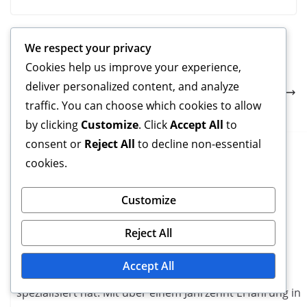
Nabil Bentaleb: Biografie, Kindheitserfahrungen,
We respect your privacy
familiäre Unterstützung
Cookies help us improve your experience,
Adlene Guedioura: Internationale Teambeiträge,
deliver personalized content, and analyze
Schlüssel-Leistungen, Turniererfolge
traffic. You can choose which cookies to allow
by clicking
Customize
. Click
Accept All
to
consent or
Reject All
to decline non-essential
cookies.
Customize
Malik Benali
Reject All
Malik Benali ist ein leidenschaftlicher Sportjournalist
Accept All
und Historiker, der sich auf den algerischen Fußball
spezialisiert hat. Mit über einem Jahrzehnt Erfahrung in