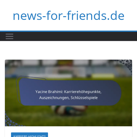
Skip
news-for-friends.de
to
content
KARRIERE-HIGHLIGHTS