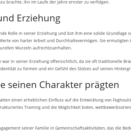
zu brachte, ihn im Laufe der Jahre ernster zu verfolgen.
 und Erziehung
ende Rolle in seiner Erziehung und bot ihm eine solide Grundlage s
e Werte von harter Arbeit und Durchhaltevermögen. Sie ermutigte
lturellen Wurzeln aufrechtzuerhalten.
e war in seiner Erziehung offensichtlich, da sie oft traditionelle 
 Identität zu formen und ein Gefühl des Stolzes auf seinen Hinterg
e seinen Charakter prägten
tten einen erheblichen Einfluss auf die Entwicklung von Feghoul
strukturiertes Training und die Möglichkeit boten, wettbewerbsorient
Engagement seiner Familie in Gemeinschaftsaktivitäten, das die B