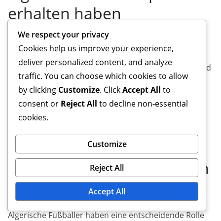
erhalten haben
We respect your privacy
Mehrere algerische Spieler haben individuelle
Cookies help us improve your experience,
Auszeichnungen erhalten, wie Riyad Mahrez, der zum
deliver personalized content, and analyze
Premier League Spieler der Saison gewählt wurde, und
traffic. You can choose which cookies to allow
Yassine Benzia, der als bester junger Spieler in der
by clicking
Customize
. Click
Accept All
to
Ligue 1 ausgezeichnet wurde. Diese Auszeichnungen
consent or
Reject All
to decline non-essential
heben das Talent und die Fähigkeiten algerischer
cookies.
Fußballer auf der globalen Bühne hervor.
Beiträge zum Erfolg von
Customize
Vereinen in internationalen
Reject All
Wettbewerben
Accept All
Algerische Fußballer haben eine entscheidende Rolle